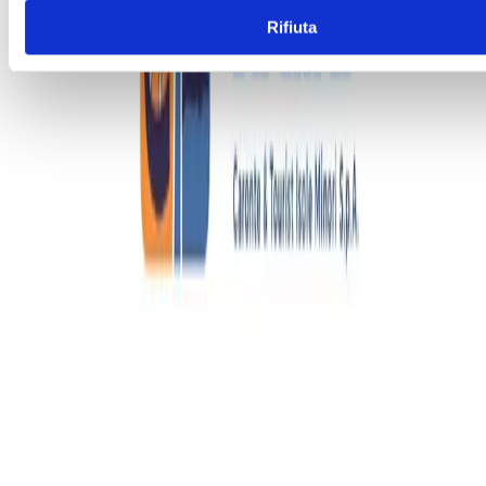
Rifiuta
Scopri lo sconto
-
Sicily By Car
-
Scopri lo sconto
-
Costa degli Ulivi Hotels
-
Scopri lo sconto
-
Cantine Terre di Noto
-
Scopri lo sconto
-
Le Cantine di Florio