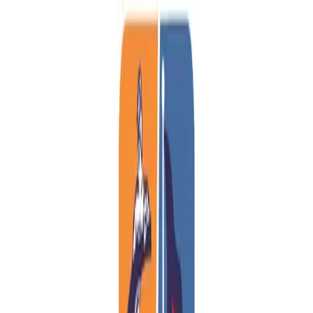
Piazza Duomo, lungo Via Etnea e tra i banchi della
Pescheria. Si brinda con una degustazione di vini etnei e nel
weekend si completa con lo shopping a Sicilia Outlet
Village.
Scopri l’itinerario
Siracusa & Ortigia e shopping a Sicilia Outlet Village
1 giorno tra pietra e mare: Parco Archeologico Neapolis e la
luce di Ortigia con Duomo, Fonte Aretusa e Castello
Maniace. La mattina scorre tra il Teatro Greco, le Latomie e
l’Orecchio di Dionisio nella Neapolis. Poi Ortigia illumina il
cammino: Duomo, Fonte Aretusa e passeggiata sul
lungomare fino al Maniace. Nel weekend la sosta di
shopping al Village.
Scopri l’itinerario
Val di Noto e shopping a Sicilia Outlet Village
Barocco siciliano in tre tappe scenografiche, tra scalinate,
balconi panciuti e sapori DOC. Noto dorata incanta con
Cattedrale e balconi; Modica seduce con il suo cioccolato.
Nel pomeriggio Ragusa Ibla regala il Giardino Ibleo, vicoli