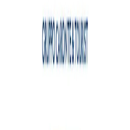
-
Scopri l’itinerario
Parco dell'Etna
-
Scopri l’itinerario
Villa Romana del Casale & shopping a Sicilia Outlet Village
Itinerario di ½ giornata / 1 giorno tra i mosaici UNESCO di
Piazza Armerina e lo shopping a Sicilia Outlet Village.
Capolavori tardo-romani (Ragazze in “bikini”, Grande
Caccia, stanze di corte) e tempo libero tra boutique e caffè
del Village.
Scopri l’itinerario
Etna & Catania — Lava e Barocco
All’alba l’Etna accoglie tra Crateri Silvestri, colate nere e
orizzonti d’alta quota. Nel pomeriggio Catania vibra in