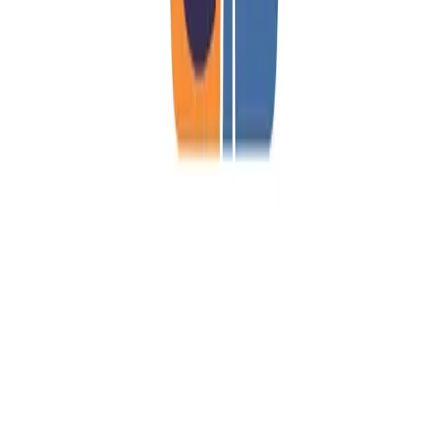
Agrigento — Valle dei Templi & Scala dei Turchi e
shopping a Sicilia Outlet Village
Sicilia classica e costa iconica: templi dorici e falesie
bianche. Si cammina tra templi dorici e, per chi desidera, si
visita il museo o il Giardino della Kolymbethra. Poi si
raggiunge Realmonte per ammirare la candida Scala dei
Turchi che scende al mare. Nel weekend si completa
l’esperienza con lo shopping al Village.
Scopri l’itinerario
Convenzioni
-
Mama B&B
-
Scopri lo sconto
-
Ristorante Sapori Perduti