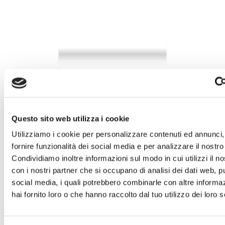
-
Scopri lo sconto
-
Morettino
-
Scopri lo sconto
-
Questo sito web utilizza i cookie
MOLO53
Utilizziamo i cookie per personalizzare contenuti ed annunci,
-
fornire funzionalità dei social media e per analizzare il nostro 
Scopri lo sconto
Condividiamo inoltre informazioni sul modo in cui utilizzi il no
-
con i nostri partner che si occupano di analisi dei dati web, pu
Caronte&Tourist
social media, i quali potrebbero combinarle con altre informa
hai fornito loro o che hanno raccolto dal tuo utilizzo dei loro s
-
Scopri lo sconto