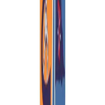
silenziosi e scorci scenografici. È l’uscita perfetta da unire
allo shopping, prima di partire o al rientro.
Scopri l’itinerario
Palermo & Monreale e shopping a Sicilia Outlet Village
Palazzi dorati, mosaici e mercati vivaci: la Sicilia
mediterranea tra arte e sapori. Tra Cattedrale, Quattro Canti
e Cappella Palatina brillano mosaici e storie millenarie. I
mercati di Ballarò e Vucciria guidano tra profumi di street
food, poi il Duomo di Monreale incanta. Si rientra poi felici
con una tappa di shopping al Sicilia Outlet Village.
Scopri l’itinerario
Cefalù & Madonie e shopping a Sicilia Outlet Village
Cartolina di mare e parco naturale: mosaici medievali, vicoli
bianchi e sentieri in quota Cefalù accoglie con il Duomo, il
centro storico e, per chi vuole, la salita alla Rocca. Nel
pomeriggio si scoprono Castelbuono e i sentieri dolci del
Parco delle Madonie. Un weekend rilassante che si chiude al
Village con una sessione di shopping.
Scopri l’itinerario