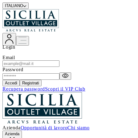
ITALIANO
Login
Email
Password
Accedi
Registrati
Recupera password
Scopri il VIP Club
Azienda
Opportunità di lavoro
Chi siamo
Azienda