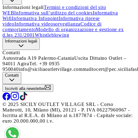
Informazioni legali
Termini e condizioni del sito
WEB
Informativa sull’utilizzo del cookies
Informativa
Wifi
Informativa Infopoint
Informativa riprese
video
Informativa videosorveglianza
Codice di
comportamento
Modello di organizzazione e gestione ex
d.lgs 231/2001
Whistleblowing
Informazioni legali
Contatti
Autostrada A19 Palermo-Catania
Uscita Dittaino Outlet –
94011 Agira
Tel. +39 0935
950040
info@siciliaoutletvillage.com
mailtocert@pec.siciliafas
Contatti
Iscriviti alla newsletter
© 2025 SICILY OUTLET VILLAGE SRL - Corso
Matteotti, 10, Milano (MI), 20121 - P. IVA 06227960967 -
Iscritta al R.E.A. di Milano al n.1877874 - Capitale sociale:
euro 20.000.000,00 i.v.